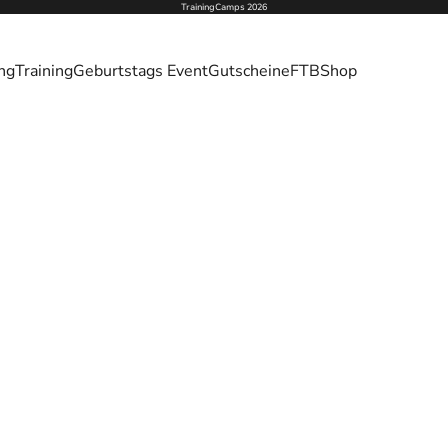
TrainingCamps 2026
ing
Training
Geburtstags Event
Gutscheine
FTB
Shop