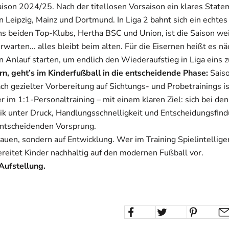
Saison 2024/25. Nach der titellosen Vorsaison ein klares Sta
n Leipzig, Mainz und Dortmund. In Liga 2 bahnt sich ein echte
ns beiden Top-Klubs, Hertha BSC und Union, ist die Saison w
warten... alles bleibt beim alten.
Für die Eisernen heißt es nä
 Anlauf starten, um endlich den Wiederaufstieg in Liga eins z
ern, geht’s im Kinderfußball in die entscheidende Phase:
Sais
h gezielter Vorbereitung auf Sichtungs- und Probetrainings ist
r im 1:1-Personaltraining – mit einem klaren Ziel: sich bei d
ik unter Druck, Handlungsschnelligkeit und Entscheidungsfin
 entscheidenden Vorsprung.
auen, sondern auf Entwicklung. Wer im Training Spielintellige
ereitet Kinder nachhaltig auf den modernen Fußball vor.
 Aufstellung.