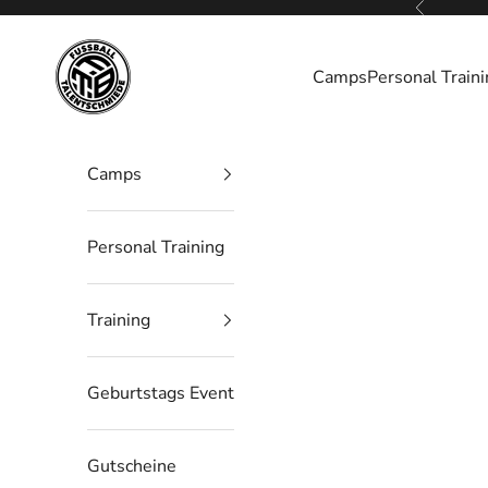
Zurück
Zum Inhalt springen
Fußball Talentschmiede Berlin
Camps
Personal Train
Camps
Personal Training
Training
Geburtstags Event
Gutscheine